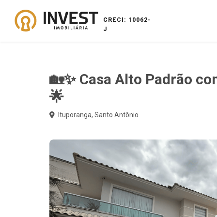
CRECI: 10062-
J
🏡✨ Casa Alto Padrão co
🌟
Ituporanga, Santo Antônio