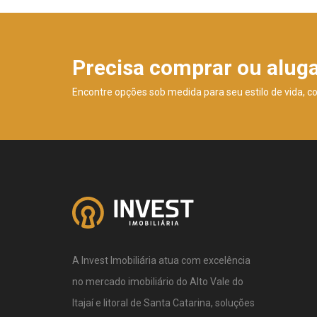
Precisa comprar ou alug
Encontre opções sob medida para seu estilo de vida, c
A Invest Imobiliária atua com excelência
no mercado imobiliário do Alto Vale do
Itajaí e litoral de Santa Catarina, soluções