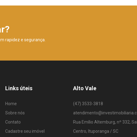
ar?
om rapidez e segurança.
Links úteis
Alto Vale
Home
(47) 3533-3818
Sobre nós
atendimento@investimobiliaria.
Contato
Rua Emílio Altemburg, nº 332, Sa
Cadastre seu imóvel
Centro, Ituporanga / SC