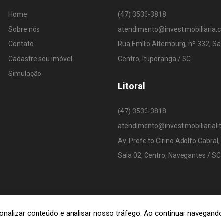
Home
(47) 3533-3818
Sobre nós
atendimento@investimobiliaria.
Contato
Rua Emílio Altemburg, nº 332, Sa
Cadastre seu imóvel
Centro, Ituporanga / SC
Simulação
Litoral
(47) 3533-3818
atendimento@investimobiliariali
Av. Prefeito Cirino Adolfo Cabral,
Sala 02, Centro, Navegantes / SC
rsonalizar conteúdo e analisar nosso tráfego. Ao continuar navega