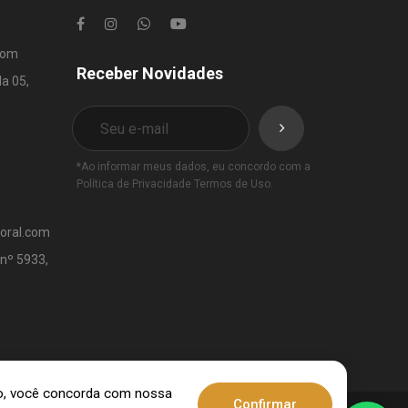
com
Receber Novidades
la 05,
*Ao informar meus dados, eu concordo com a
Política de Privacidade
Termos de Uso
.
toral.com
 nº 5933,
ndo, você concorda com nossa
Confirmar