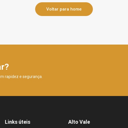
Voltar para home
ar?
om rapidez e segurança.
Links úteis
Alto Vale