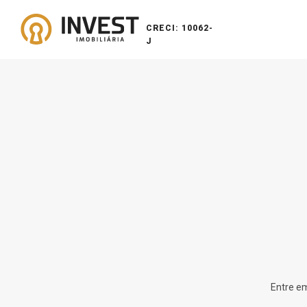
CRECI: 10062-
J
Entre em