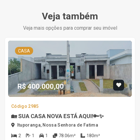
Veja também
Veja mais opções para comprar seu imóvel
CASA
R$ 400.000,00
Código 2985
🏡 SUA CASA NOVA ESTÁ AQUI!🔑✨
Ituporanga, Nossa Senhora de Fatima
2
1
1
78.06m²
180m²