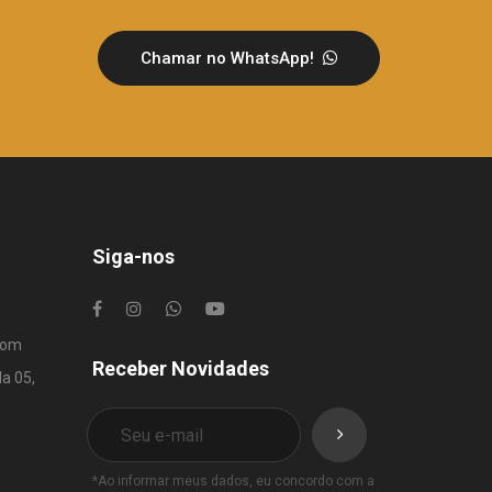
Chamar no WhatsApp!
Siga-nos
com
Receber Novidades
la 05,
*Ao informar meus dados, eu concordo com a