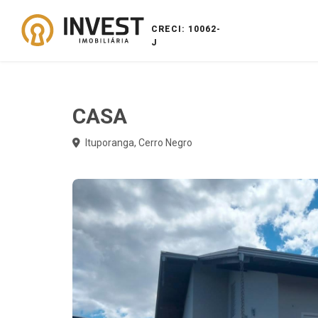
CRECI: 10062-
J
CASA
Ituporanga, Cerro Negro