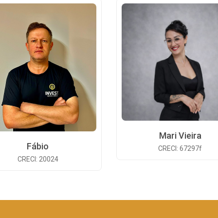
Mari Vieira
Fábio
CRECI: 67297f
CRECI: 20024