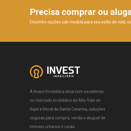
Precisa comprar ou alug
Encontre opções sob medida para seu estilo de vida, c
A Invest Imobiliária atua com excelência
no mercado imobiliário do Alto Vale do
Itajaí e litoral de Santa Catarina, soluções
seguras para compra, venda e aluguel de
imóveis urbanos e rurais.