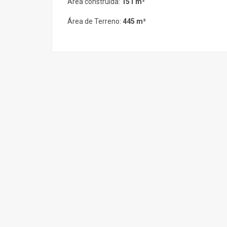
Área construída:
151 m²
Área de Terreno:
445 m²