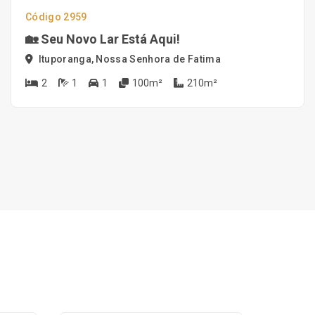
Código 2959
🏡 Seu Novo Lar Está Aqui!
Ituporanga, Nossa Senhora de Fatima
2
1
1
100m²
210m²