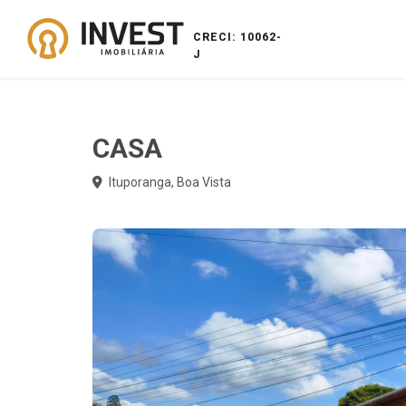
CRECI: 10062-
J
CASA
Ituporanga, Boa Vista