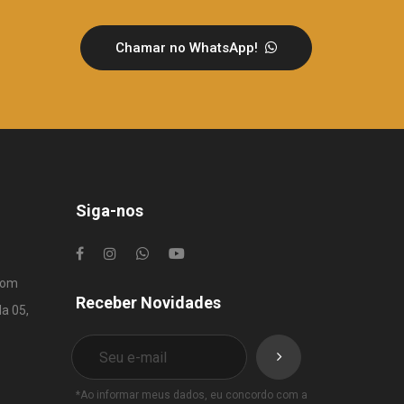
Chamar no WhatsApp!
Siga-nos
com
Receber Novidades
la 05,
*Ao informar meus dados, eu concordo com a