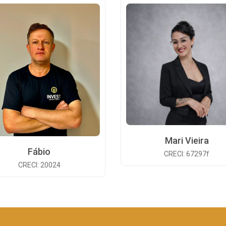
Mari Vieira
Fábio
CRECI: 67297f
CRECI: 20024