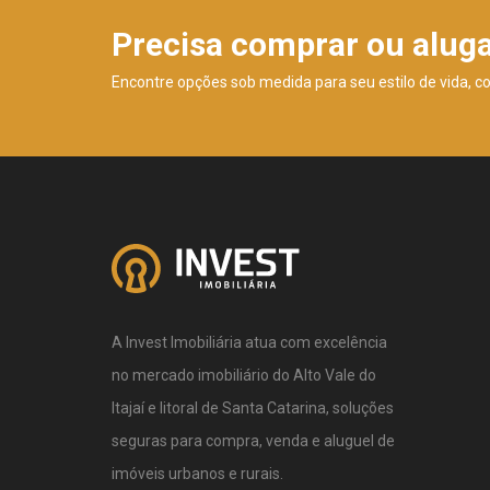
Precisa comprar ou alug
Encontre opções sob medida para seu estilo de vida, c
A Invest Imobiliária atua com excelência
no mercado imobiliário do Alto Vale do
Itajaí e litoral de Santa Catarina, soluções
seguras para compra, venda e aluguel de
imóveis urbanos e rurais.