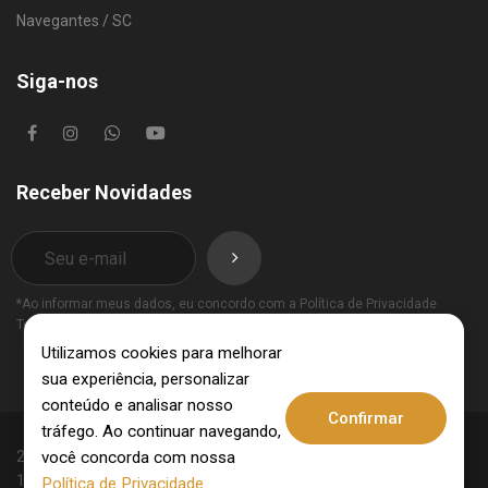
Navegantes / SC
Siga-nos
Receber Novidades
*Ao informar meus dados, eu concordo com a
Política de Privacidade
Termos de Uso
.
Utilizamos cookies para melhorar
sua experiência, personalizar
conteúdo e analisar nosso
Confirmar
tráfego. Ao continuar navegando,
você concorda com nossa
2025 © Invest Imobiliária - CRECI: 10062-J - CNPJ:
15.831.309/0001-09. Todos os direitos reservados.
Política de Privacidade
.