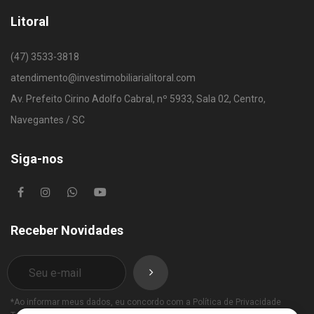
Litoral
(47) 3533-3818
atendimento@investimobiliarialitoral.com
Av. Prefeito Cirino Adolfo Cabral, nº 5933, Sala 02, Centro,
Navegantes / SC
Siga-nos
Receber Novidades
*Ao informar meus dados, eu concordo com a
Política de Privacidade