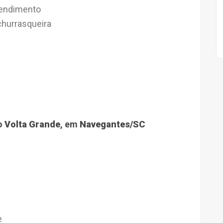
eendimento
hurrasqueira
o
Volta Grande
, em
Navegantes/SC
e