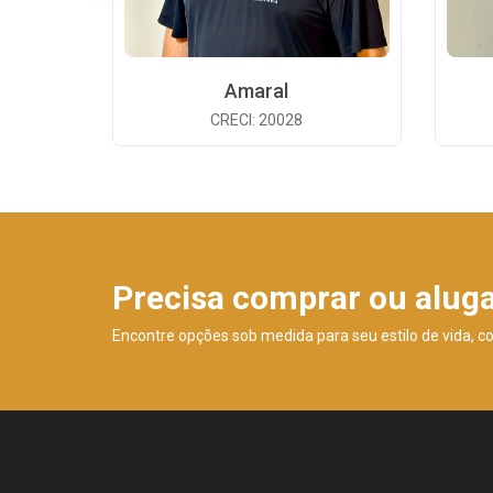
Amaral
CRECI: 20028
Precisa comprar ou alug
Encontre opções sob medida para seu estilo de vida, c