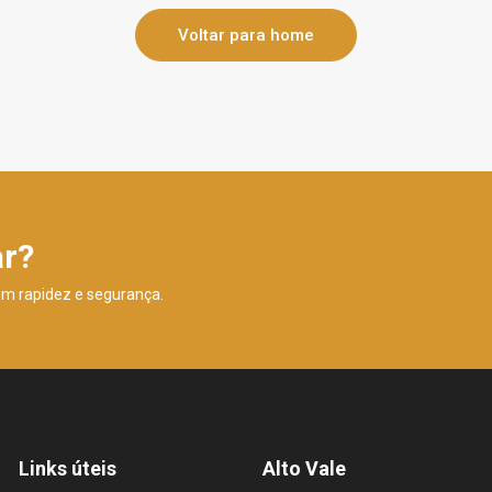
Voltar para home
ar?
om rapidez e segurança.
Links úteis
Alto Vale