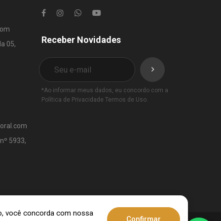
com
Receber Novidades
la 05,
*Ao informar meus dados, eu concordo com a
Política de Privacidade
Termos de Uso
.
toral.com
 nº 5933,
ndo, você concorda com nossa
Confirmar