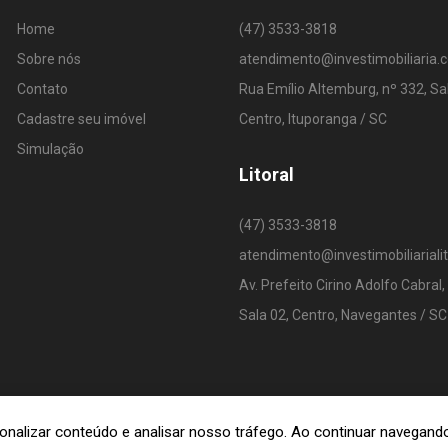
Home
(47) 3533-3818
Sobre nós
atendimento@investimobiliaria.
Contato
Rua Emílio Altemburg, nº 332, Sa
Cadastre seu imóvel
Centro, Ituporanga / SC
Simulação
Litoral
(47) 3533-3818
atendimento@investimobiliariali
Av. Prefeito Cirino Adolfo Cabral,
Sala 02, Centro, Navegantes / SC
rsonalizar conteúdo e analisar nosso tráfego. Ao continuar navega