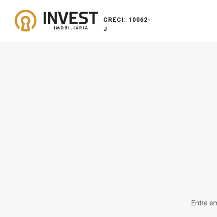
CRECI: 10062-
J
Entre em