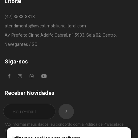
Litoral
(47) 3533-3818
atendimento@investimobiliarialitoral.com
Av. Prefeito Cirino Adolfo Cabral, nº 5933, Sala 02, Centro,
Navegantes / SC
Siga-nos
Receber Novidades
*Ao informar meus dados, eu concordo com a
Política de Privacidade
Termos de Uso
.