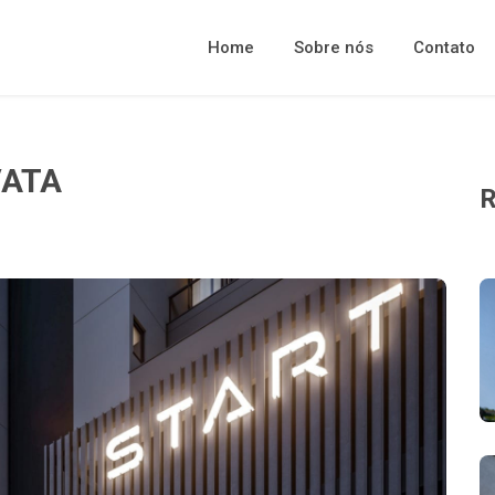
Home
Sobre nós
Contato
VATA
R