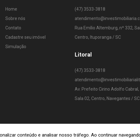
Home
(47) 3533-3818
Sobre nós
atendimento@investimobiliaria.
Contato
Rua Emílio Altemburg, nº 332, Sa
Cadastre seu imóvel
Centro, Ituporanga / SC
Simulação
Litoral
(47) 3533-3818
atendimento@investimobiliariali
Av. Prefeito Cirino Adolfo Cabral,
Sala 02, Centro, Navegantes / SC
rsonalizar conteúdo e analisar nosso tráfego. Ao continuar navega