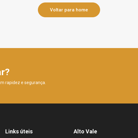
Voltar para home
ar?
om rapidez e segurança.
Links úteis
Alto Vale