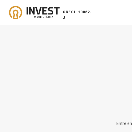
CRECI: 10062-
J
Entre em