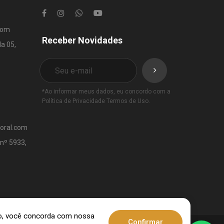
com
Receber Novidades
la 05,
*Ao informar meus dados, eu concordo com a
Política de Privacidade
Termos de Uso
.
toral.com
 nº 5933,
ndo, você concorda com nossa
Confirmar