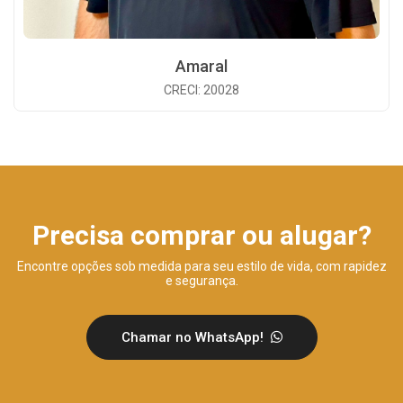
Amaral
CRECI: 20028
Precisa comprar ou alugar?
Encontre opções sob medida para seu estilo de vida, com rapidez
e segurança.
Chamar no WhatsApp!