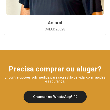
Amaral
CRECI: 20028
Precisa comprar ou alugar?
Encontre opções sob medida para seu estilo de vida, com rapidez
e segurança.
Chamar no WhatsApp!