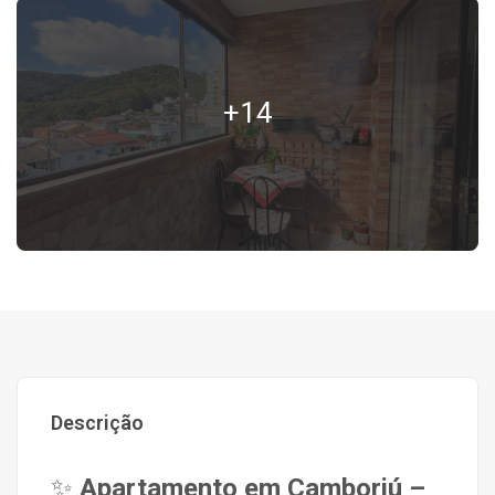
+14
Descrição
✨
Apartamento em Camboriú –