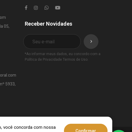
com
Receber Novidades
la 05,
*Ao informar meus dados, eu concordo com a
Política de Privacidade
Termos de Uso
.
toral.com
 nº 5933,
ndo, você concorda com nossa
Confirmar