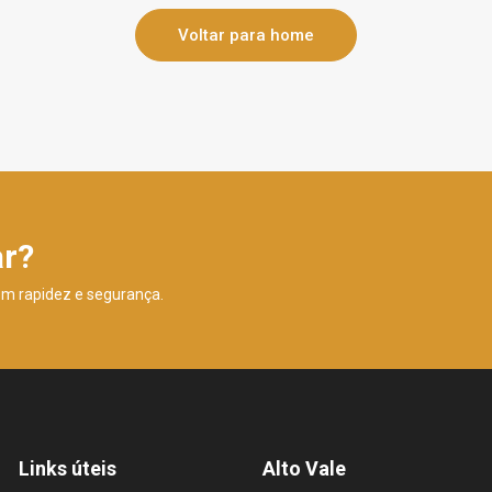
Voltar para home
ar?
om rapidez e segurança.
Links úteis
Alto Vale