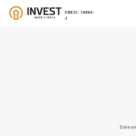
CRECI: 10062-
J
Entre em