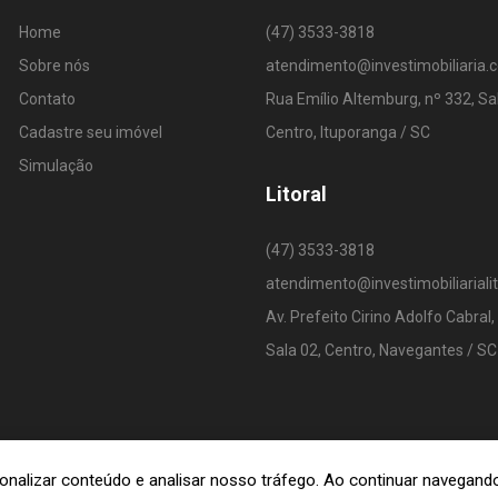
Home
(47) 3533-3818
Sobre nós
atendimento@investimobiliaria.
Contato
Rua Emílio Altemburg, nº 332, Sa
Cadastre seu imóvel
Centro, Ituporanga / SC
Simulação
Litoral
(47) 3533-3818
atendimento@investimobiliariali
Av. Prefeito Cirino Adolfo Cabral,
Sala 02, Centro, Navegantes / SC
rsonalizar conteúdo e analisar nosso tráfego. Ao continuar navega