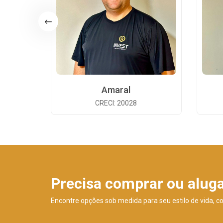
Amaral
CRECI: 20028
Precisa comprar ou alug
Encontre opções sob medida para seu estilo de vida, c