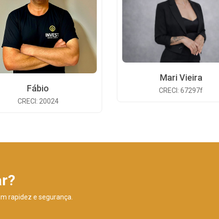
Mari Vieira
Fábio
CRECI: 67297f
CRECI: 20024
ar?
om rapidez e segurança.