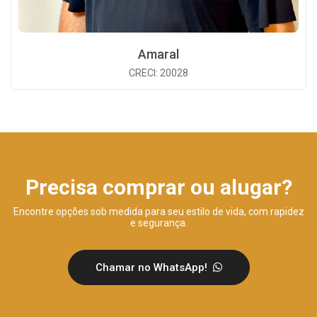
Amaral
CRECI: 20028
Precisa comprar ou alugar?
Encontre opções sob medida para seu estilo de vida, com rapidez
e segurança.
Chamar no WhatsApp!