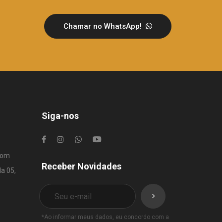
Chamar no WhatsApp!
Siga-nos
com
Receber Novidades
la 05,
*Ao informar meus dados, eu concordo com a