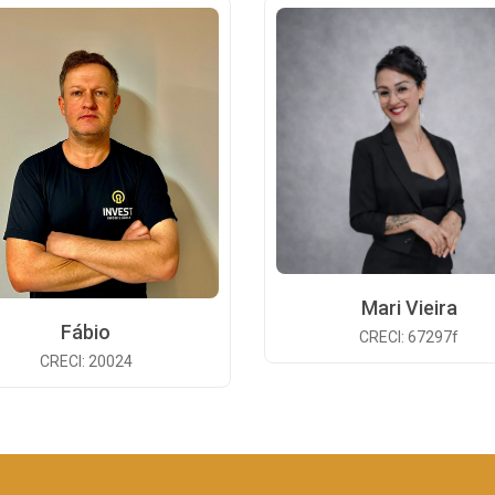
Mari Vieira
Fábio
CRECI: 67297f
CRECI: 20024