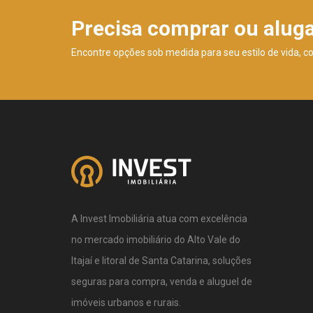
Precisa comprar ou alug
Encontre opções sob medida para seu estilo de vida, c
A Invest Imobiliária atua com excelência
no mercado imobiliário do Alto Vale do
Itajaí e litoral de Santa Catarina, soluções
seguras para compra, venda e aluguel de
imóveis urbanos e rurais.