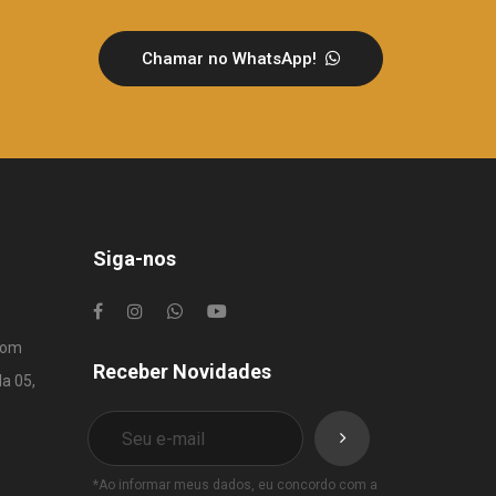
Chamar no WhatsApp!
Siga-nos
com
Receber Novidades
la 05,
*Ao informar meus dados, eu concordo com a