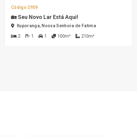
Código 2959
🏡 Seu Novo Lar Está Aqui!
Ituporanga, Nossa Senhora de Fatima
2
1
1
100m²
210m²