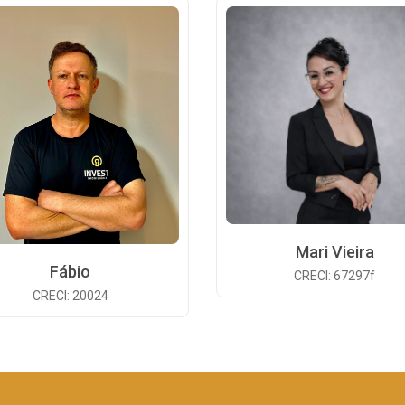
Mari Vieira
Fábio
CRECI: 67297f
CRECI: 20024