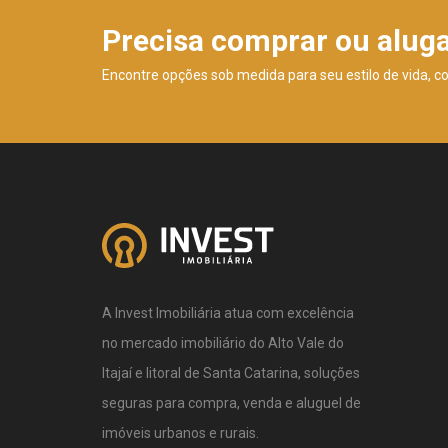
Precisa comprar ou alug
Encontre opções sob medida para seu estilo de vida, c
A Invest Imobiliária atua com excelência
no mercado imobiliário do Alto Vale do
Itajaí e litoral de Santa Catarina, soluções
seguras para compra, venda e aluguel de
imóveis urbanos e rurais.