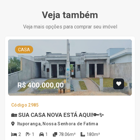
Veja também
Veja mais opções para comprar seu imóvel
CASA
R$ 400.000,00
Código 2985
🏡 SUA CASA NOVA ESTÁ AQUI!🔑✨
Ituporanga, Nossa Senhora de Fatima
2
1
1
78.06m²
180m²