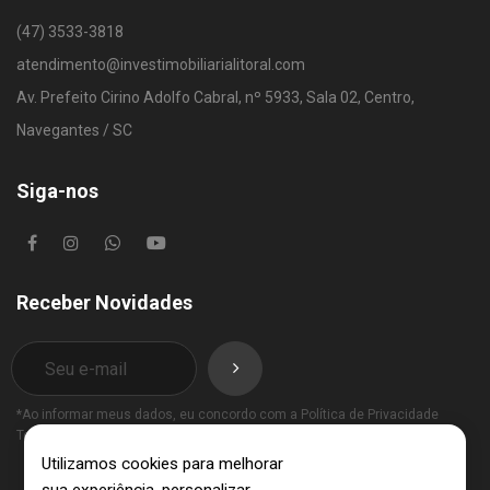
(47) 3533-3818
atendimento@investimobiliarialitoral.com
Av. Prefeito Cirino Adolfo Cabral, nº 5933, Sala 02, Centro,
Navegantes / SC
Siga-nos
Receber Novidades
*Ao informar meus dados, eu concordo com a
Política de Privacidade
Termos de Uso
.
Utilizamos cookies para melhorar