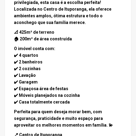
privilegiada, esta casa é a escolha perfeita!
Localizada no Centro de Ituporanga, ela oferece
ambientes amplos, ótima estrutura e todo o
aconchego que sua família merece.
📐
425m² de terreno
🏠
200m² de área construída
O imóvel conta com:
✔️ 4 quartos
✔️ 2 banheiros
✔️ 2 cozinhas
✔️ Lavação
✔️ Garagem
✔️ Espaçosa área de festas
✔️ Móveis planejados na cozinha
✔️ Casa totalmente cercada
Perfeita para quem deseja morar bem, com
segurança, praticidade e muito espaço para
aproveitar os melhores momentos em família. 💫
📍 Centro de Ituporanga