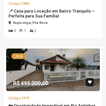
Código 2980
📍 Casa para Locação em Bairro Tranquilo –
Perfeita para Sua Família!
Ituporanga, Vila Nova
3
1
2
CASA
R$ 495.000,00
Código 2979
🏡 Oportunidade Imperdível em Rio Antinhas