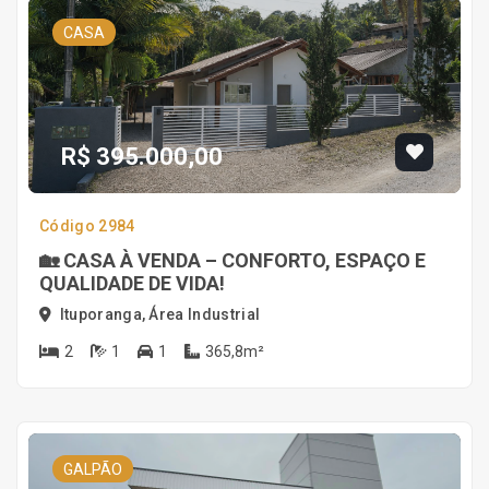
CASA
R$ 395.000,00
Código 2984
🏡 CASA À VENDA – CONFORTO, ESPAÇO E
QUALIDADE DE VIDA!
Ituporanga, Área Industrial
2
1
1
365,8m²
GALPÃO