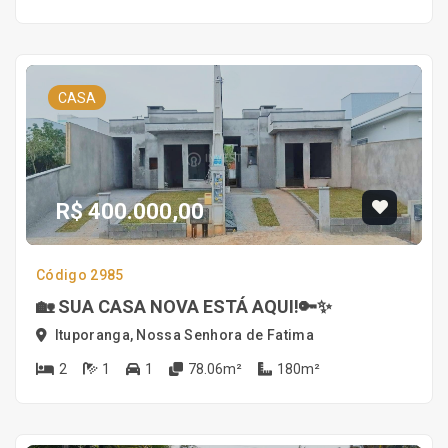
CASA
R$ 400.000,00
Código 2985
🏡 SUA CASA NOVA ESTÁ AQUI!🔑✨
Ituporanga, Nossa Senhora de Fatima
2
1
1
78.06m²
180m²