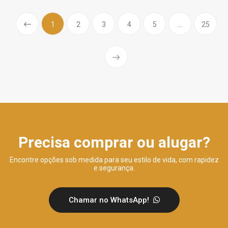
(current)
1
2
3
4
5
...
25
Prev
Precisa comprar ou alugar?
Encontre opções sob medida para seu estilo de vida, com rapidez
e segurança.
Chamar no WhatsApp!