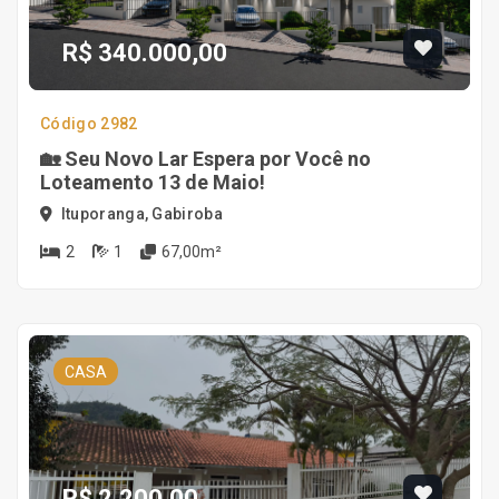
R$ 340.000,00
Código 2982
🏡 Seu Novo Lar Espera por Você no
Loteamento 13 de Maio!
Ituporanga, Gabiroba
2
1
67,00m²
CASA
R$ 2.200,00