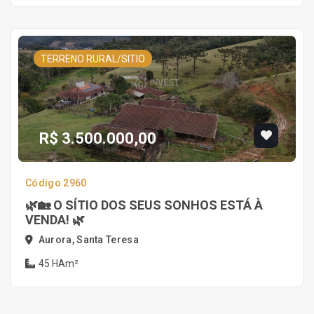
TERRENO RURAL/SITIO
R$ 3.500.000,00
Código 2960
🌿🏡 O SÍTIO DOS SEUS SONHOS ESTÁ À
VENDA! 🌿
Aurora, Santa Teresa
45 HAm²